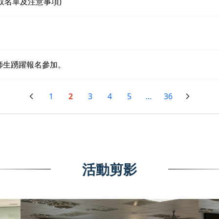
取名單及注意事項)
」
師生踴躍報名參加。
1
2
3
4
5
...
36
活動剪影