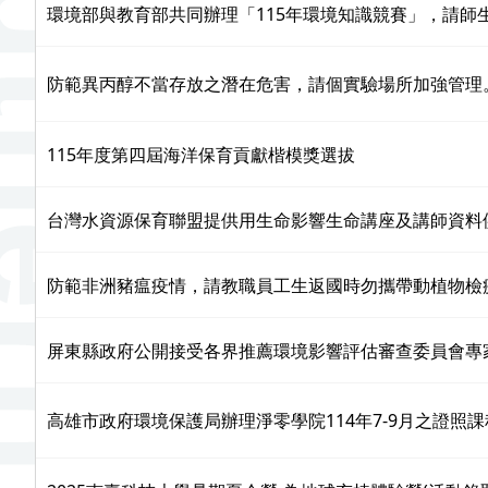
環境部與教育部共同辦理「115年環境知識競賽」，請師
防範異丙醇不當存放之潛在危害，請個實驗場所加強管理
115年度第四屆海洋保育貢獻楷模獎選拔
台灣水資源保育聯盟提供用生命影響生命講座及講師資料
防範非洲豬瘟疫情，請教職員工生返國時勿攜帶動植物檢
屏東縣政府公開接受各界推薦環境影響評估審查委員會專
高雄市政府環境保護局辦理淨零學院114年7-9月之證照