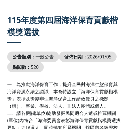
:::
115年度第四屆海洋保育貢獻楷
模獎選拔
公告類別：
一般公告
發佈日期：
2026/01/05
點閱數：
520
一、為推動海洋保育工作，提升全民對海洋生態保育與
海洋資源永續之認識，本會特設立「海洋保育貢獻楷模
獎」表揚及獎勵辦理海洋保育工作績效優良之機關
（構）、事業、學校、法人、非法人團體或個人。
(
)
二、請各機關
單位
協助發掘民間適合人選或推薦機關
(
)
單位
內符合「海洋委員會表彰海洋保育貢獻楷模獎選拔
要點」之候選人，同時轉知所屬機關、轄區內各級學校