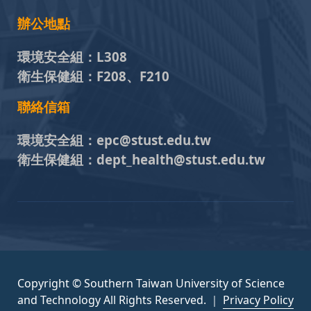
辦公地點
環境安全組：
L308
衛生保健組：
F208、F210
聯絡信箱
環境安全組：
epc@stust.edu.tw
衛生保健組：
dept_health@stust.edu.tw
Copyright © Southern Taiwan University of Science
and Technology All Rights Reserved. ｜
Privacy Policy