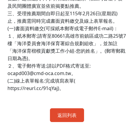
及民間團體廣宣並依前揭要點推薦。
115
2
26
(
)
三、受理推薦期間自即日起至
年
月
日
星期四
止，推薦需同時完成書面資料繳交及線上表單報名。
(
)
(
E-mail)
一
書面資料繳交
可採紙本郵寄或電子郵件
：
:
80661
25
7
１、紙本郵寄
請寄至
高雄市前鎮區成功二路
號
樓「海洋委員會海洋保育署綜合規劃組收」，並加註
-
(
「海洋保育楷模貢獻獎工作小組
您的姓名」。
郵寄郵戳
)
日期為憑
。
:
PDF
:
２、電子郵件寄送
請以
格式寄送至
ocapd003@cmd-oca.com.tw
。
(
)
:
(
二
線上表單報名
完成填寫表單
https://reurl.cc/91qYaj)
。
返回列表