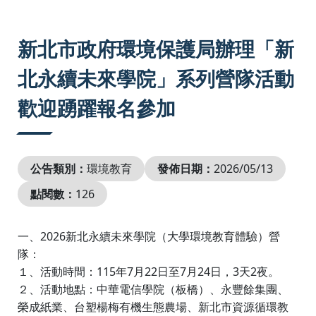
:::
新北市政府環境保護局辦理「新
北永續未來學院」系列營隊活動
歡迎踴躍報名參加
公告類別：
環境教育
發佈日期：
2026/05/13
點閱數：
126
2026
一、
新北永續未來學院（大學環境教育體驗）營
隊：
115
7
22
7
24
3
2
１、活動時間：
年
月
日至
月
日，
天
夜。
２、活動地點：中華電信學院（板橋）、永豐餘集團、
榮成紙業、台塑楊梅有機生態農場、新北市資源循環教