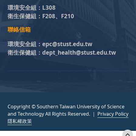
環境安全組：
L308
衛生保健組：
F208、F210
聯絡信箱
環境安全組：
epc@stust.edu.tw
衛生保健組：
dept_health@stust.edu.tw
Copyright © Southern Taiwan University of Science
and Technology All Rights Reserved. ｜
Privacy Policy
隱私權政策