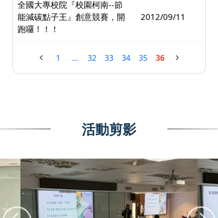
全國大專校院『校園柯南--節
能減碳點子王』創意競賽，開
2012/09/11
跑囉！！！
1
...
32
33
34
35
36
活動剪影