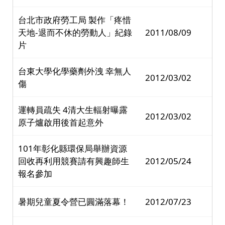
台北市政府勞工局 製作「疼惜
天地-退而不休的勞動人」紀錄
2011/08/09
片
台東大學化學藥劑外洩 幸無人
2012/03/02
傷
運轉員疏失 4清大生輻射曝露
2012/03/02
原子爐啟用後首起意外
101年彰化縣環保局舉辦資源
回收再利用競賽請有興趣師生
2012/05/24
報名參加
暑期兒童夏令營已圓滿落幕！
2012/07/23