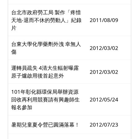
台北市政府勞工局 製作「疼惜
天地-退而不休的勞動人」紀錄
2011/08/09
片
台東大學化學藥劑外洩 幸無人
2012/03/02
傷
運轉員疏失 4清大生輻射曝露
2012/03/02
原子爐啟用後首起意外
101年彰化縣環保局舉辦資源
回收再利用競賽請有興趣師生
2012/05/24
報名參加
暑期兒童夏令營已圓滿落幕！
2012/07/23