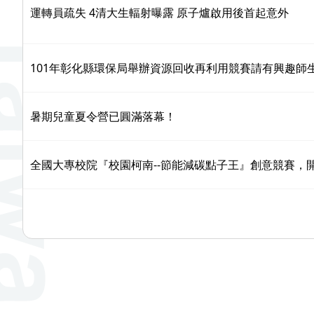
運轉員疏失 4清大生輻射曝露 原子爐啟用後首起意外
101年彰化縣環保局舉辦資源回收再利用競賽請有興趣師
暑期兒童夏令營已圓滿落幕！
全國大專校院『校園柯南--節能減碳點子王』創意競賽，