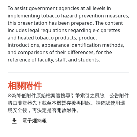
To assist government agencies at all levels in
implementing tobacco hazard prevention measures,
this presentation has been prepared. The content
includes legal regulations regarding e-cigarettes
and heated tobacco products, product
introductions, appearance identification methods,
and comparisons of their differences, for the
reference of faculty, staff, and students.
相關附件
※為降低附件原始檔案遭搜尋引擎索引之風險，公告附件
將由瀏覽器先下載至本機暫存後再開啟。請確認使用環
境安全後，再決定是否開啟附件。
電子煙簡報