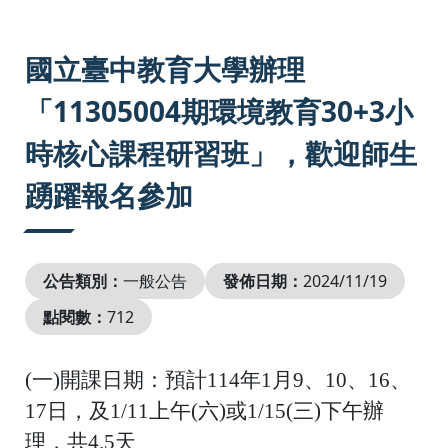
:::
國立臺中教育大學辦理
「11305004期環境教育30+3小
時核心課程研習班」，歡迎師生
踴躍報名參加
公告類別：
一般公告
發佈日期：
2024/11/19
點閱數：
712
(
一
)
開課日期：預計
114
年
1
月
9
、
10
、
16
、
17
日，及
1/11
上午
(
六
)
或
1/15(
三
)
下午辦
理，共
4.5
天