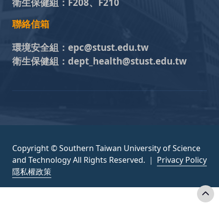
衛生保健組：
F208、F210
聯絡信箱
環境安全組：
epc@stust.edu.tw
衛生保健組：
dept_health@stust.edu.tw
Copyright © Southern Taiwan University of Science
and Technology All Rights Reserved. ｜
Privacy Policy
隱私權政策