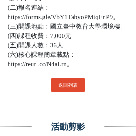
(
二
)
報名連結：
https://forms.gle/VbY1TabyoPMtqEnP9
。
(
三
)
開課地點：國立臺中教育大學環境樓。
(
四
)
課程收費：
7,000
元
(
五
)
開課人數：
36
人
(
六
)
核心課程簡章載點：
https://reurl.cc/N4aLrn
。
返回列表
活動剪影