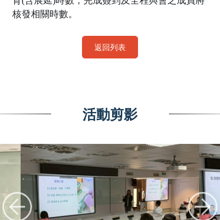
育
(
含展延
)
時數，完成簽到及全程與會之成員將
核發相關時數。
返回列表
活動剪影