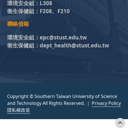
環境安全組：
L308
衛生保健組：
F208、F210
聯絡信箱
環境安全組：
epc@stust.edu.tw
衛生保健組：
dept_health@stust.edu.tw
Copyright © Southern Taiwan University of Science
and Technology All Rights Reserved. ｜
Privacy Policy
隱私權政策