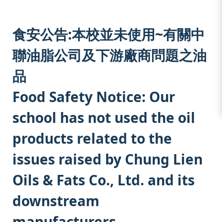
:::
食安公告:本校並未使用~有關中
聯油脂公司及下游廠商問題之油
品
Food Safety Notice: Our
school has not used the oil
products related to the
issues raised by Chung Lien
Oils & Fats Co., Ltd. and its
downstream
manufacturers.