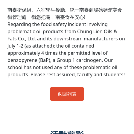
南臺衛保組、六宿學生餐廳、統一南臺商場磅礡舘美食
街管理處，衛您把關，南臺食在安心!
Regarding the food safety incident involving
problematic oil products from Chung Lien Oils &
Fats Co., Ltd. and its downstream manufacturers on
July 1-2 (as attached): the oil contained
approximately 4 times the permitted level of
benzopyrene (BaP), a Group 1 carcinogen. Our
school has not used any of these problematic oil
products. Please rest assured, faculty and students!
返回列表