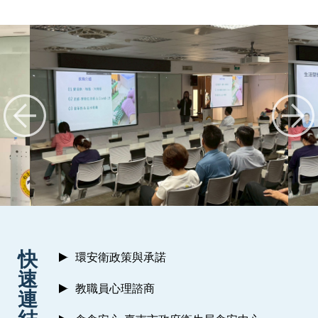
:::
快
環安衛政策與承諾
速
教職員心理諮商
連