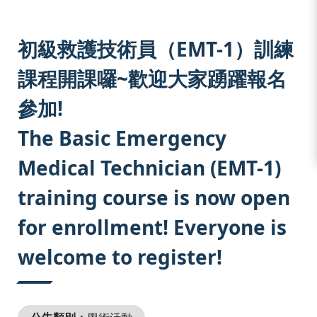
:::
初級救護技術員（EMT-1）訓練
課程開課囉~歡迎大家踴躍報名
參加!
The Basic Emergency
Medical Technician (EMT-1)
training course is now open
for enrollment! Everyone is
welcome to register!