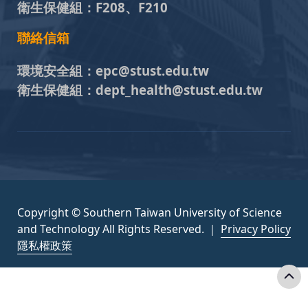
衛生保健組：
F208、F210
聯絡信箱
環境安全組：
epc@stust.edu.tw
衛生保健組：
dept_health@stust.edu.tw
Copyright © Southern Taiwan University of Science
and Technology All Rights Reserved. ｜
Privacy Policy
隱私權政策